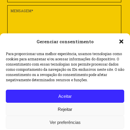
Gerenciar consentimento
Para proporcionar uma melhor experiência, usamos tecnologias como
cookies para armazenar e/ou acessar informações do dispositivo. O
consentimento com essas tecnologias nos permite processar dados
como comportamento da navegação ou IDs exclusivos neste site. O não
consentimento ou a revogação do consentimento pode afetar
Rua Dr. Flores, 62 – cj. 1101 – Centro
negativamente determinados recursos e funções.
CEP 90020-120 – Porto Alegre/RS – Brasil
Aceitar
(51) 3062 6069
(51) 99587 4263
Rejeitar
@
sinbraf@sinbraf.com.br
Ver preferências