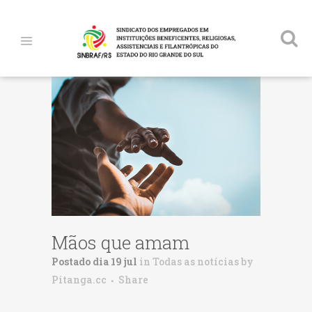
Mãos que amam
Postado dia 19 jul
in
Todas as notícias
by
Pitanga.cc
Share