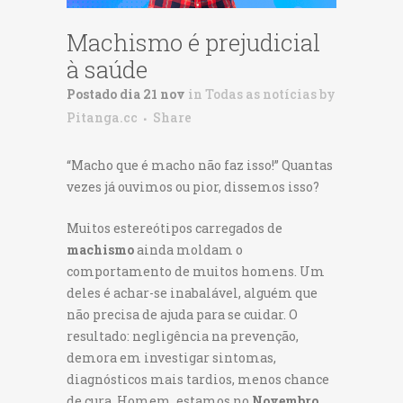
Machismo é prejudicial
à saúde
Postado dia 21 nov
in
Todas as notícias
by
Pitanga.cc
Share
“Macho que é macho não faz isso!” Quantas
vezes já ouvimos ou pior, dissemos isso?
Muitos estereótipos carregados de
machismo
ainda moldam o
comportamento de muitos homens. Um
deles é achar-se inabalável, alguém que
não precisa de ajuda para se cuidar. O
resultado: negligência na prevenção,
demora em investigar sintomas,
diagnósticos mais tardios, menos chance
de cura. Homem, estamos no
Novembro