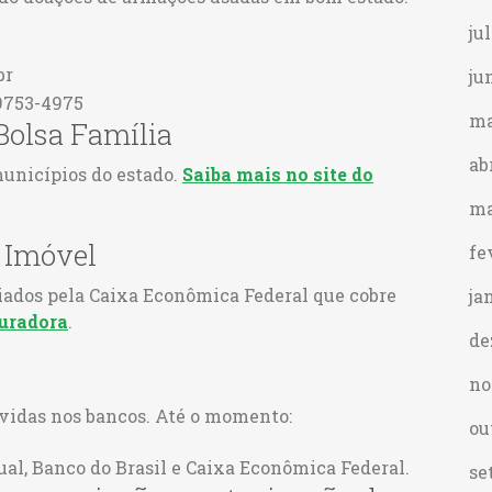
ju
br
ju
99753-4975
ma
Bolsa Família
ab
municípios do estado.
Saiba mais no site do
ma
e Imóvel
fe
iados pela Caixa Econômica Federal que cobre
ja
guradora
.
de
no
ívidas nos bancos. Até o momento:
ou
ual, Banco do Brasil e Caixa Econômica Federal.
se