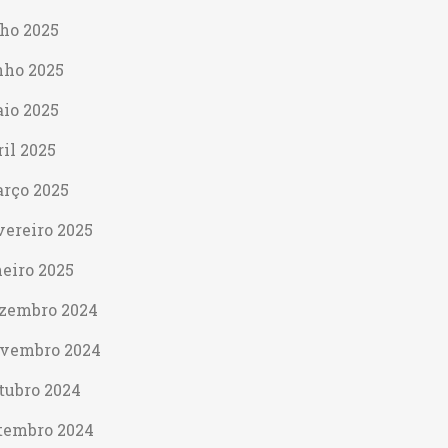
lho 2025
nho 2025
io 2025
ril 2025
rço 2025
vereiro 2025
neiro 2025
zembro 2024
vembro 2024
tubro 2024
tembro 2024