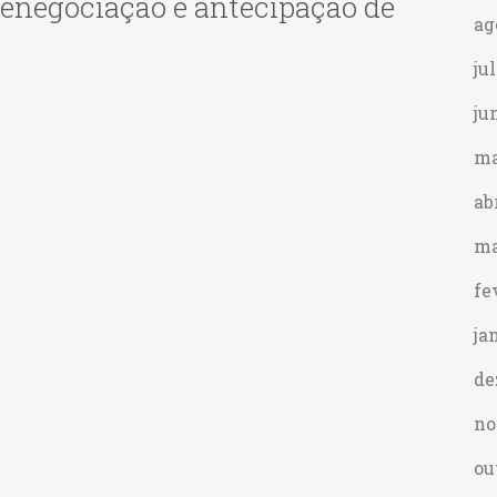
renegociação e antecipação de
ag
ju
ju
ma
ab
ma
fe
ja
de
no
ou