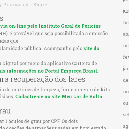
y
Pitanga.cc
Share
ju
s
ma
 via on-line pelo Instituto Geral de Perícias
NH): é provável que seja possibilitada a emissão
ab
tadas que
ma
 calamidade pública. Acompanhe pelo
site do
fe
S Digital por meio do aplicativo Carteira de
ja
is informações no Portal Emprega Brasil
.
para recuperação dos lares
de
io de mutirões de limpeza, fornecimento de kits
no
ásicos.
Cadastre-se no site Meu Lar de Volta
.
ou
grau
se
r 1 óculos de grau por CPF. Os dois
ag
do doações de armações usadas em bom estado.