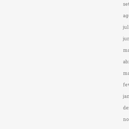
se
ag
ju
ju
ma
ab
ma
fe
ja
de
no