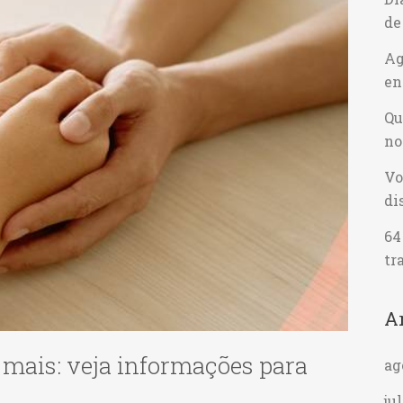
de
Ag
en
Qu
no
Vo
di
64
tr
A
mais: veja informações para
ag
ju