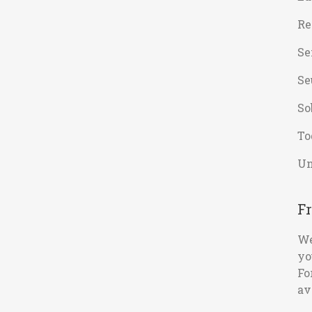
Re
Se
Se
So
To
Un
Fr
We
yo
Fo
av