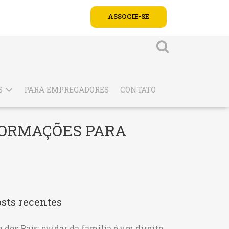
ASSOCIE-SE
S
PARA EMPREGADORES
CONTATO
FORMAÇÕES PARA
sts recentes
a dos Pais: cuidar da família é um direito