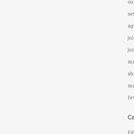
ou
se
ag
ju
ju
ma
ab
ma
fe
Ca
Ed