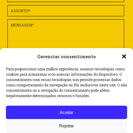
Gerenciar consentimento
Para proporcionar uma melhor experiência, usamos tecnologias como
cookies para armazenar e/ou acessar informações do dispositivo. O
consentimento com essas tecnologias nos permite processar dados
como comportamento da navegação ou IDs exclusivos neste site. O não
consentimento ou a revogação do consentimento pode afetar
Rua Dr. Flores, 62 – cj. 1101 – Centro
negativamente determinados recursos e funções.
CEP 90020-120 – Porto Alegre/RS – Brasil
Aceitar
(51) 3062 6069
(51) 99587 4263
Rejeitar
@
sinbraf@sinbraf.com.br