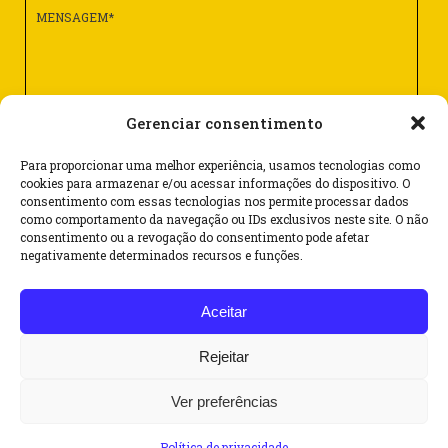
Gerenciar consentimento
Para proporcionar uma melhor experiência, usamos tecnologias como
cookies para armazenar e/ou acessar informações do dispositivo. O
consentimento com essas tecnologias nos permite processar dados
como comportamento da navegação ou IDs exclusivos neste site. O não
consentimento ou a revogação do consentimento pode afetar
Rua Dr. Flores, 62 – cj. 1101 – Centro
negativamente determinados recursos e funções.
CEP 90020-120 – Porto Alegre/RS – Brasil
Aceitar
(51) 3062 6069
(51) 99587 4263
Rejeitar
@
sinbraf@sinbraf.com.br
Ver preferências
© 2021 SINBRAF/RS - Todos os direitos reservados
Política de privacidade