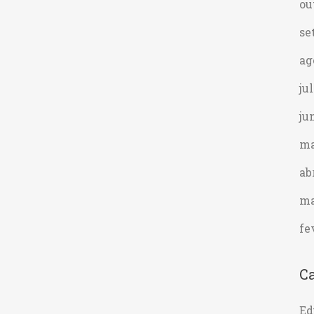
ou
se
ag
ju
ju
ma
ab
ma
fe
Ca
Ed