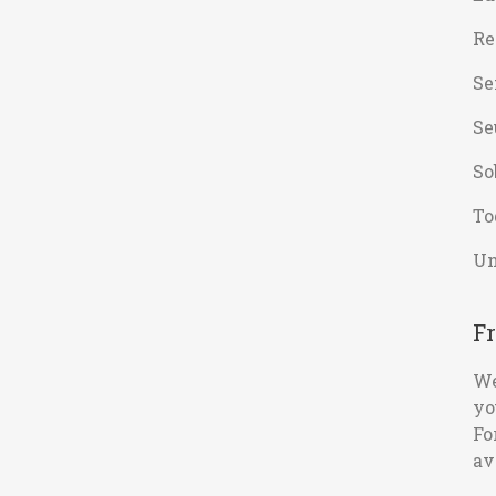
Re
Se
Se
So
To
Un
Fr
We
yo
Fo
av