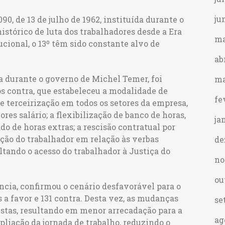
ju
090, de 13 de julho de 1962, instituída durante o
istórico de luta dos trabalhadores desde a Era
ma
cional, o 13º têm sido constante alvo de
ab
a durante o governo de Michel Temer, foi
ma
os contra, que estabeleceu a modalidade de
fe
de terceirização em todos os setores da empresa,
res salário; a flexibilização de banco de horas,
ja
 de horas extras; a rescisão contratual por
ção do trabalhador em relação às verbas
de
ultando o acesso do trabalhador à Justiça do
no
ou
ncia, confirmou o cenário desfavorável para o
 a favor e 131 contra. Desta vez, as mudanças
se
istas, resultando em menor arrecadação para a
ag
pliação da jornada de trabalho, reduzindo o