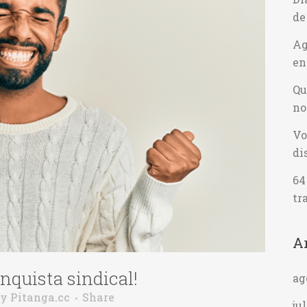
de
Ag
en
Qu
no
Vo
di
64
tr
A
onquista sindical!
ag
by
Pitanga.cc
Share
ju