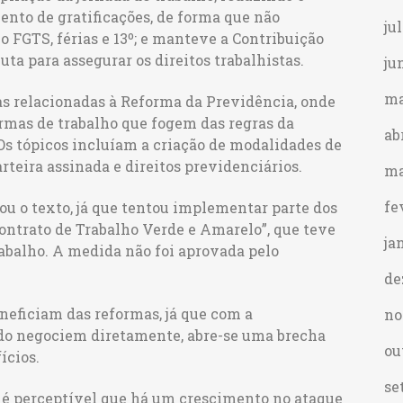
nto de gratificações, de forma que não
ju
o FGTS, férias e 13º; e manteve a Contribuição
uta para assegurar os direitos trabalhistas.
ju
ma
s relacionadas à Reforma da Previdência, onde
ormas de trabalho que fogem das regras da
ab
 Os tópicos incluíam a criação de modalidades de
carteira assinada e direitos previdenciários.
ma
fe
ou o texto, já que tentou implementar parte dos
ontrato de Trabalho Verde e Amarelo”, que teve
ja
rabalho. A medida não foi aprovada pelo
de
eneficiam das reformas, já que com a
no
do negociem diretamente, abre-se uma brecha
ou
ícios.
se
 é perceptível que há um crescimento no ataque