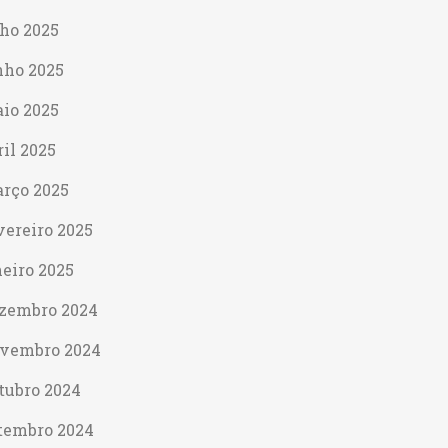
lho 2025
nho 2025
io 2025
ril 2025
rço 2025
vereiro 2025
neiro 2025
zembro 2024
vembro 2024
tubro 2024
tembro 2024