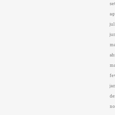
se
ag
ju
ju
ma
ab
ma
fe
ja
de
no