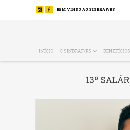
BEM VINDO AO SINBRAF/RS
INÍCIO
O SINBRAF/RS
BENEFÍCIOS
13º SALÁR