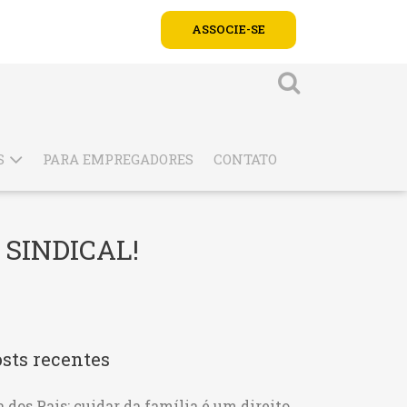
ASSOCIE-SE
S
PARA EMPREGADORES
CONTATO
 SINDICAL!
sts recentes
a dos Pais: cuidar da família é um direito