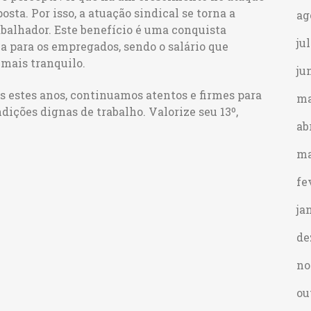
osta. Por isso, a atuação sindical se torna a
ag
abalhador. Este benefício é uma conquista
ju
ça para os empregados, sendo o salário que
 mais tranquilo.
ju
s estes anos, continuamos atentos e firmes para
ma
dições dignas de trabalho. Valorize seu 13º,
ab
ma
fe
ja
de
no
ou