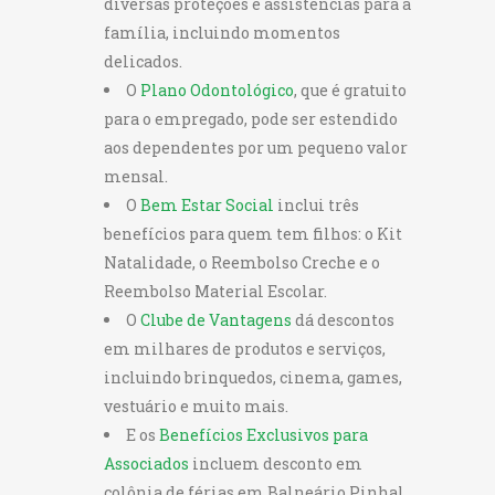
diversas proteções e assistências para a
família, incluindo momentos
delicados.
O
Plano Odontológico
, que é gratuito
para o empregado, pode ser estendido
aos dependentes por um pequeno valor
mensal.
O
Bem Estar Social
inclui três
benefícios para quem tem filhos: o Kit
Natalidade, o Reembolso Creche e o
Reembolso Material Escolar.
O
Clube de Vantagens
dá descontos
em milhares de produtos e serviços,
incluindo brinquedos, cinema, games,
vestuário e muito mais.
E os
Benefícios Exclusivos para
Associados
incluem desconto em
colônia de férias em Balneário Pinhal