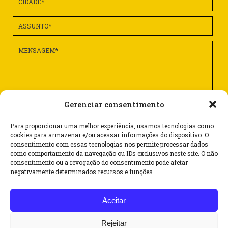
Gerenciar consentimento
Para proporcionar uma melhor experiência, usamos tecnologias como
cookies para armazenar e/ou acessar informações do dispositivo. O
consentimento com essas tecnologias nos permite processar dados
como comportamento da navegação ou IDs exclusivos neste site. O não
consentimento ou a revogação do consentimento pode afetar
Rua Dr. Flores, 62 – cj. 1101 – Centro
negativamente determinados recursos e funções.
CEP 90020-120 – Porto Alegre/RS – Brasil
Aceitar
(51) 3062 6069
(51) 99587 4263
Rejeitar