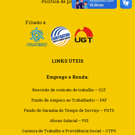
Política de privacidade
Trevor Smith
Zumba
Saturday, 5:00 pm - 6:30 pm
Fitness and fun
Filiado à
Emma Brown
CrossFit
Saturday, 5:00 pm - 6:30 pm
Advanced
Kevin Nomak
Open Gym
Sunday, 7:00 am - 11:00 am
LINKS ÚTEIS
Open entry
Mark Moreau
Body Building
Emprego e Renda:
Sunday, 11:00 am - 1:00 pm
Weightlifting
Rescisão de contrato de trabalho – CLT
Kevin Nomak
Body Building
Sunday, 1:00 pm - 3:00 pm
Fundo de Amparo ao Trabalhador – FAT
Body works
Fundo de Garantia do Tempo de Serviço – FGTS
Kevin Nomak
CrossFit
Abono Salarial – PIS
Sunday, 3:00 pm - 4:00 pm
Beginners
Carteira de Trabalho e Previdência Social – CTPS