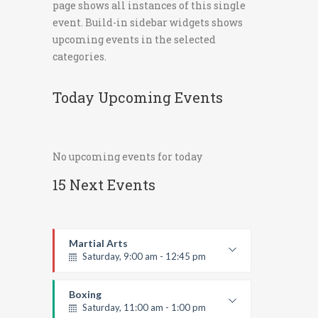
page shows all instances of this single
event. Build-in sidebar widgets shows
upcoming events in the selected
categories.
Today Upcoming Events
No upcoming events for today
15 Next Events
Martial Arts
Saturday, 9:00 am - 12:45 pm
Instructor:
R. Bandana
Room:
24
Boxing
Level:
All Levels
Saturday, 11:00 am - 1:00 pm