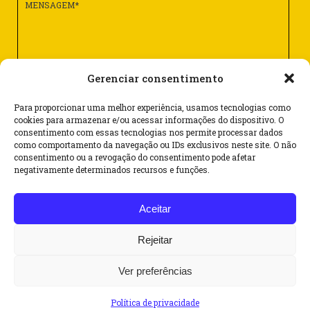
Gerenciar consentimento
Para proporcionar uma melhor experiência, usamos tecnologias como
cookies para armazenar e/ou acessar informações do dispositivo. O
consentimento com essas tecnologias nos permite processar dados
como comportamento da navegação ou IDs exclusivos neste site. O não
consentimento ou a revogação do consentimento pode afetar
Rua Dr. Flores, 62 – cj. 1101 – Centro
negativamente determinados recursos e funções.
CEP 90020-120 – Porto Alegre/RS – Brasil
Aceitar
(51) 3062 6069
(51) 99587 4263
Rejeitar
@
sinbraf@sinbraf.com.br
Ver preferências
© 2021 SINBRAF/RS - Todos os direitos reservados
Política de privacidade
Desenvolvido por
Pitanga Comunicação e Cultura