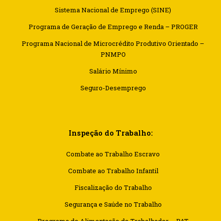
Kevin Nomak
Boxing
Sistema Nacional de Emprego (SINE)
Sunday, 4:00 pm - 5:00 pm
Programa de Geração de Emprego e Renda – PROGER
Thai boxing
Robert Bandana
Programa Nacional de Microcrédito Produtivo Orientado –
PNMPO
Salário Mínimo
Seguro-Desemprego
Inspeção do Trabalho:
Combate ao Trabalho Escravo
Combate ao Trabalho Infantil
Fiscalização do Trabalho
Segurança e Saúde no Trabalho