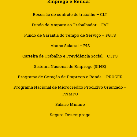
Emprego e Renda:
Sunday, 11:00 am - 1:00 pm
Weightlifting
Rescisão de contrato de trabalho – CLT
Kevin Nomak
Body Building
Sunday, 1:00 pm - 3:00 pm
Fundo de Amparo ao Trabalhador – FAT
Body works
Fundo de Garantia do Tempo de Serviço – FGTS
Kevin Nomak
CrossFit
Abono Salarial – PIS
Sunday, 3:00 pm - 4:00 pm
Beginners
Carteira de Trabalho e Previdência Social – CTPS
Kevin Nomak
Boxing
Sistema Nacional de Emprego (SINE)
Sunday, 4:00 pm - 5:00 pm
Programa de Geração de Emprego e Renda – PROGER
Thai boxing
Robert Bandana
Programa Nacional de Microcrédito Produtivo Orientado –
PNMPO
Salário Mínimo
Seguro-Desemprego