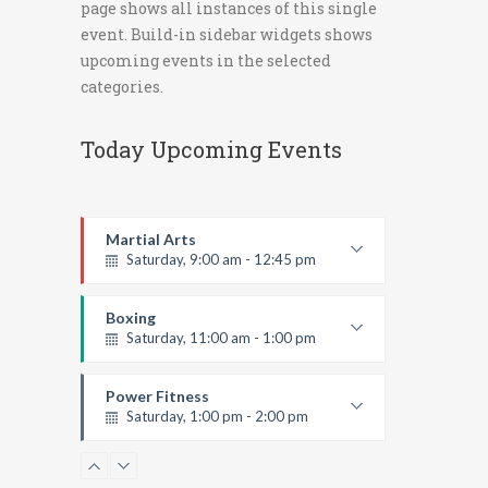
page shows all instances of this single
event. Build-in sidebar widgets shows
upcoming events in the selected
categories.
Today Upcoming Events
Martial Arts
Saturday, 9:00 am - 12:45 pm
Instructor:
R. Bandana
Room:
24
Boxing
Level:
All Levels
Saturday, 11:00 am - 1:00 pm
Boxing class
Robert Bandana
Power Fitness
Saturday, 1:00 pm - 2:00 pm
Instructor:
M. Moreau
Room:
6
Boxing